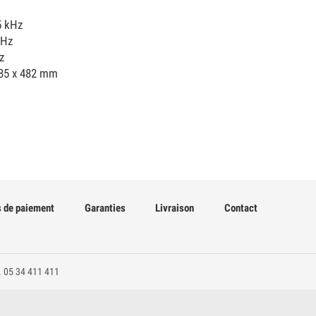
5 kHz
kHz
z
085 x 482 mm
 de paiement
Garanties
Livraison
Contact
. 05 34 411 411