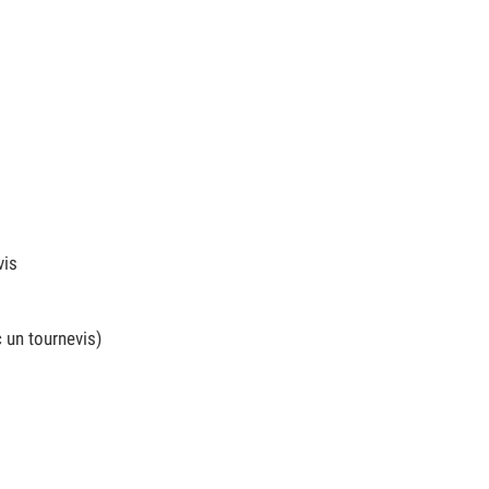
vis
c un tournevis)