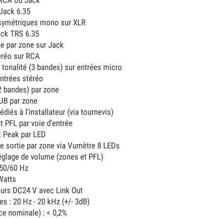
 RCA ou Jack
 Jack 6.35
2 symétriques mono sur XLR
jack TRS 6.35
e par zone sur Jack
éréo sur RCA
 tonalité (3 bandes) sur entrées micro
entrées stéréo
(2 bandes) par zone
UB par zone
diés à l’installateur (via tournevis)
t PFL par voie d’entrée
et Peak par LED
de sortie par zone via Vumètre 8 LEDs
églage de volume (zones et PFL)
 50/60 Hz
Watts
ours DC24 V avec Link Out
s : 20 Hz - 20 kHz (+/- 3dB)
ce nominale) : < 0,2%