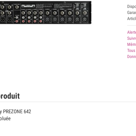
Disp
Garan
Artic
Alert
Suivr
Même
Tous
Donn
roduit
ny PREZONE 642
oluée