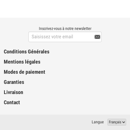
Neodymium Réponse en fréquence: 20Hz
to 20KHz Impédance: 32Ω Diamètre du
haut-parleur: 4cm Câble auxiliaire: 100cm
Câble USB: 80cm CON...
Inscrivez-vous à notre newsletter

Conditions Générales
Mentions légales
Modes de paiement
Garanties
Livraison
Contact
Langue