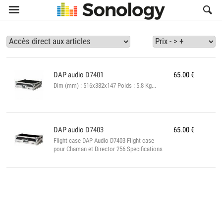

DAP audio
D7401
65.00
€
Dim (mm) : 516x382x147 Poids : 5.8 Kg...
DAP audio
D7403
65.00
€
Flight case DAP Audio D7403 Flight case
pour Chaman et Director 256 Specifications
: - Dimensions (L x W x H): 515x245x140
(mm) - Poids: 4.6 Kg...