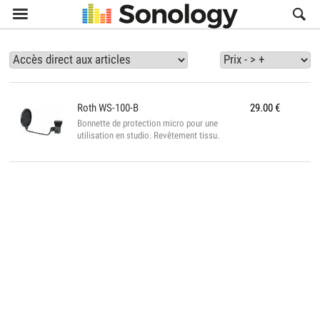

Roth
WS-100-B
29.00
€
Bonnette de protection micro pour une
utilisation en studio. Revêtement tissu.
Bras métallique réglable. Pince pour pied...