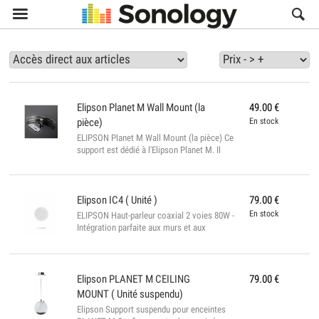

Elipson
Planet M Wall Mount (la
49.00
€
pièce)
En stock
ELIPSON Planet M Wall Mount (la pièce) Ce
support est dédié à l'Elipson Planet M. Il
permet sa fixation à un mur ainsi que sa
rotation. Simple et élégant, cet anneau
d'aluminium brossé est l'accessoire parfait
pour suspendre vos Planet M, dans le cadre
Elipson
IC4 ( Unité )
79.00
€
d'une installation design. Vous pourrez
En stock
ELIPSON Haut-parleur coaxial 2 voies 80W -
orienter l'enceinte de haut en bas et de
Intégration parfaite aux murs et aux
gauche à droite afin qu'elle s'adapte au
plafonds - Tweeter orientable - Idéale pour
mieux à votre intérieur. D'un geste vous
une utilisation surround en home cinéma
pourrez orienter le son dans la direction de
CARACTÉRISTIQUES Conception Enceinte
votre choix, po...
in-ceiling (encastrable au plafond) Haut-
Elipson
PLANET M CEILING
79.00
€
parleur coaxial 2 voies Médium-grave :
MOUNT ( Unité suspendu)
cône papier 100 mm, suspension
Elipson Support suspendu pour enceintes
caoutchouc Tweeter : dôme soie 19 mm,