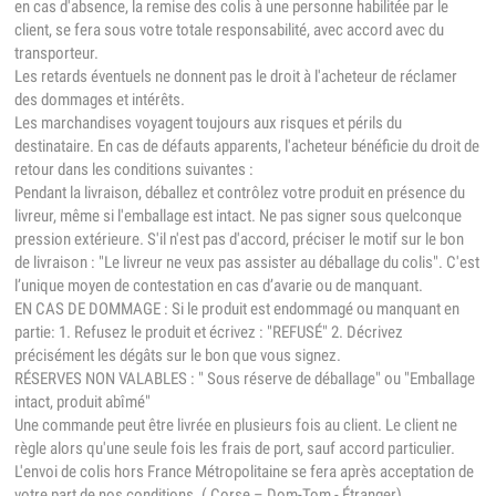
en cas d'absence, la remise des colis à une personne habilitée par le
client, se fera sous votre totale responsabilité, avec accord avec du
transporteur.
Les retards éventuels ne donnent pas le droit à l'acheteur de réclamer
des dommages et intérêts.
Les marchandises voyagent toujours aux risques et périls du
destinataire. En cas de défauts apparents, l'acheteur bénéficie du droit de
retour dans les conditions suivantes :
Pendant la livraison, déballez et contrôlez votre produit en présence du
livreur, même si l'emballage est intact. Ne pas signer sous quelconque
pression extérieure. S'il n'est pas d'accord, préciser le motif sur le bon
de livraison : "Le livreur ne veux pas assister au déballage du colis". C'est
l’unique moyen de contestation en cas d’avarie ou de manquant.
EN CAS DE DOMMAGE : Si le produit est endommagé ou manquant en
partie: 1. Refusez le produit et écrivez : "REFUSÉ" 2. Décrivez
précisément les dégâts sur le bon que vous signez.
RÉSERVES NON VALABLES : " Sous réserve de déballage" ou "Emballage
intact, produit abîmé"
Une commande peut être livrée en plusieurs fois au client. Le client ne
règle alors qu'une seule fois les frais de port, sauf accord particulier.
L'envoi de colis hors France Métropolitaine se fera après acceptation de
votre part de nos conditions. ( Corse – Dom-Tom - Étranger)