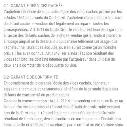
2.1- GARANTIE DES VICES CACHÉS
L’acheteur bénéficie de la garantie légale des vices cachés prévue par les
articles 1641 et suivants du Code civil. L’acheteur n'a pas à faire la preuve
du défaut caché, le vendeur doit légalement en réparer toutes les
conséquences. Art.1641 du Code Civil : le vendeur est tenu de la garantie
à raison des défauts cachés de la chose vendue qui la rendent impropre
à l’usage auquel on la destine, ou qui diminue tellement cet usage, que
l’acheteur ne l’aurait pas acquise, ou n’en aurait donné qu’un moindre
prix, s’il les avait connus. Art.1648, 1er alinéa : l’action résultant des
vices rédhibitoires doit être intentée par l’acquéreur dans un délai de
deux ans à compter de la découverte du vice.
2.2- GARANTIE DE CONFORMITÉ
En complément de la garantie légale des vices cachés, l’acheteur
agissant en tant que consommateur bénéficie de la garantie légale des
défauts de conformité du produit acquis.
Code de la consommation : Art. L. 211-4 : Le vendeur est tenu de livrer un
bien conforme au contrat et répond des défauts de conformité existant
lors de la délivrance. Il répond également des défauts de conformité
résultant de l’emballage, des instructions de montage ou de l’installation
lorsque celle-ci a été mise à sa charge par le contrat ou été réalisée sous