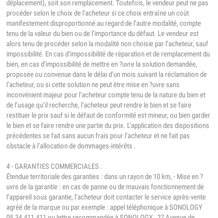
déplacement), soit son remplacement. Toutefois, le vendeur peut ne pas
procéder selon le choix de l’acheteur si ce choix entraîne un coût
manifestement disproportionné au regard de l’autre modalité, compte
tenu de la valeur du bien ou de l’importance du défaut. Le vendeur est
alors tenu de procéder selon la modalité non choisie par l’acheteur, sauf
impossibilité. En cas d’impossibilité de réparation et de remplacement du
bien, en cas d’impossibilité de mettre en ?uvre la solution demandée,
proposée ou convenue dans le délai d’un mois suivant la réclamation de
l’acheteur, ou si cette solution ne peut être mise en ?uvre sans
inconvénient majeur pour l’acheteur compte tenu de la nature du bien et
de l’usage qu’il recherche, l’acheteur peut rendre le bien et se faire
restituer le prix sauf si le défaut de conformité est mineur, ou bien garder
le bien et se faire rendre une partie du prix. L’application des dispositions
précédentes se fait sans aucun frais pour l’acheteur et ne fait pas
obstacle à l’allocation de dommages-intérêts .
4 - GARANTIES COMMERCIALES .
Étendue territoriale des garanties : dans un rayon de 10 km, - Mise en ?
uvre de la garantie : en cas de panne ou de mauvais fonctionnement de
l’appareil sous garantie, l’acheteur doit contacter le service après-vente
agréé de la marque ou par exemple : appel téléphonique à SONOLOGY
05.34.411.411 ou lettre recommandée à SONOLOGY , 27 Avenue de