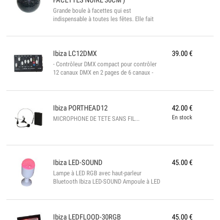
FACETTES NOIRE 30CM )
9.5cm Poids: 0.5kg...
Grande boule à facettes qui est
indispensable à toutes les fêtes. Elle fait
danser des étoiles de lumière au sol, aux
murs et au plafond. Ici dans sa version
noire très originale pour utilisation en
décoration. Facettes en miroir véritable
Ibiza
LC12DMX
39.00
€
haute brillance à réflexion cubique. Boule
- Contrôleur DMX compact pour contrôler
intérieure en plastique SPECIFICATIONS
12 canaux DMX en 2 pages de 6 canaux -
TECHNIQUES Poids net 1,6...
Sortie par XLR à 3 broches*
SPECIFICATIONS TECHNIQUES
Alimentation 12Vdc 0,5A par l’adaptateur
secteur fourni 100-240Vac 50/60Hz
Ibiza
PORTHEAD12
42.00
€
Consommation 0.7 W / 59 mA Nombre de
En stock
MICROPHONE DE TETE SANS FIL...
canaux 12 Nombre de canaux par page 6
Protocole DMX DMX512 Température de
fonctionnement -10°C à 50°C Poids 180 x
100 x 35mm Dimensions L x l x h 0.8...
Ibiza
LED-SOUND
45.00
€
Lampe à LED RGB avec haut-parleur
Bluetooth Ibiza LED-SOUND Ampoule à LED
RGB équipée d'un haut-parleur 5W, qui se
visse sur un culot standard E27.Idéal pour
créer une animation dans une petite pièce.
Utilisation uniquement à l'intérieur (IP20). -
Ibiza
LEDFLOOD-30RGB
45.00
€