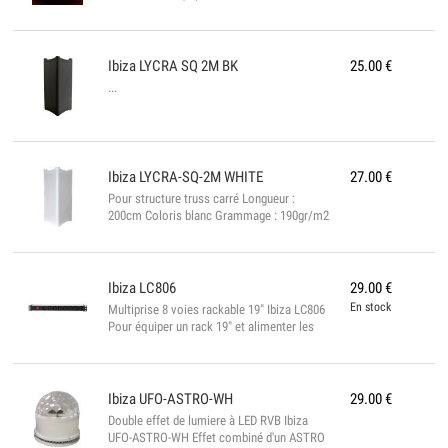
lumineuses qui crent un effet rotatif 360°,
Vitesse des flashs réglable.
Caractéristiques:Grand gyrophare de
couleur rouge équipé de nombreuses LED
Ibiza
LYCRA SQ 2M BK
25.00
€
très lumineuses qui créent un effet rotatif à
...
360°. - Ibiza Light JDL010R-LED - Gyrophare
XL LED - Grand Gyrophare LEDs rouges -
Equip de nombreuses LEDs trs lumineuses
qui crent un effet rotatif 360° -
Alimentation 220Vac - Idéal pour la
Ibiza
LYCRA-SQ-2M WHITE
27.00
€
décoration, effets lumineux, etc....
Pour structure truss carré Longueur :
200cm Coloris blanc Grammage : 190gr/m2
Non ignifugée Dimensions 30 x 30 x
200cm...
Ibiza
LC806
29.00
€
En stock
Multiprise 8 voies rackable 19" Ibiza LC806
Pour équiper un rack 19" et alimenter les
appareils. - 8 voies avec commutateur
lumineux - Boîtier noir - 19" en alliage
d'aluminium - Prises 16A-230V avec
protection enfants - Cordon VDE de 3 x
Ibiza
UFO-ASTRO-WH
29.00
€
1,5mm² - 1,80m...
Double effet de lumiere à LED RVB Ibiza
UFO-ASTRO-WH Effet combiné d'un ASTRO