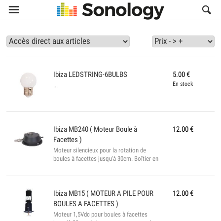

Ibiza
LEDSTRING-6BULBS
5.00
€
En stock
...
Ibiza
MB240 ( Moteur Boule à
12.00
€
Facettes )
Moteur silencieux pour la rotation de
boules à facettes jusqu'à 30cm. Boîtier en
métal Cordon secteur avec fiche surmoulée
Alimentation 220VAC/50...
Ibiza
MB15 ( MOTEUR A PILE POUR
12.00
€
BOULES A FACETTES )
Moteur 1,5Vdc pour boules à facettes