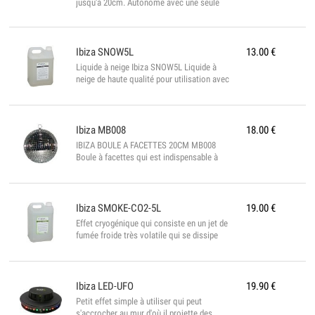
jusqu'à 20cm. Autonome avec une seule
pile R20 (non incluse) Pour lieux dépourvus
de prises secteur Avec commutateur...
Ibiza
SNOW5L
13.00
€
Liquide à neige Ibiza SNOW5L Liquide à
neige de haute qualité pour utilisation avec
des machines à neige de toutes marques.
Bidon de 5 litres....
Ibiza
MB008
18.00
€
IBIZA BOULE A FACETTES 20CM MB008
Boule à facettes qui est indispensable à
toutes les fêtes. Elle fait danser des étoiles
de lumière au sol, aux murs et au plafond.
Facettes en miroir véritable haute brillance
à réflexion cubique. Boule intérieure en
Ibiza
SMOKE-CO2-5L
19.00
€
plastique SPECIFICATIONS TECHNIQUES
Effet cryogénique qui consiste en un jet de
Poids net 0,75kg...
fumée froide très volatile qui se dissipe
immédiatement. •Fonctionne avec les
machines à fumée IBIZA. •Produit
inoffensif qui ne nuit pas à la santé •Idéal
pour des spectacles qui nécessitent une
Ibiza
LED-UFO
19.90
€
fumée instantanée à dissipation rapide
Petit effet simple à utiliser qui peut
Contenu 5 litres...
s'accrocher au mur d'où il projette des