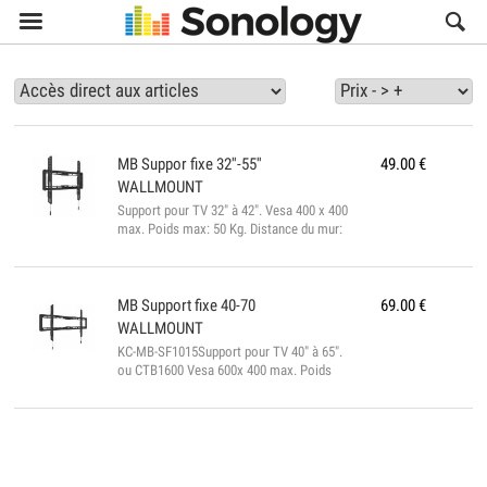

MB
Suppor fixe 32''-55''
49.00
€
WALLMOUNT
Support pour TV 32" à 42". Vesa 400 x 400
max. Poids max: 50 Kg. Distance du mur:
23 mm. Support sécurisé, déverouillage en
tirant sur les deux cables. Extrémités
aimantées afin que les câbles ne tombent
pas sous le téléviseur. Niveau à bulle
MB
Support fixe 40-70
69.00
€
intégré....
WALLMOUNT
KC-MB-SF1015Support pour TV 40" à 65".
ou CTB1600 Vesa 600x 400 max. Poids
max: 60 Kg. Distance du mur: 23 mm.
Support sécurisé, déverouillage en tirant
sur les deux cables. Extrémités aimantées
afin que les câbles ne tombent pas sous le
téléviseur. Niveau à bulle intégré....