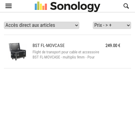

BST
FL-MOVCASE
249.00
€
Flight de transport pour cable et accessoire
BST FL-MOVCASE - multiplis 9mm - Pour
cables ou vracs - 3 séparations amovibles -
4 papillons encastrables - 4 roulettes
Specifications : - Dimensions :
760x510x610mm - poids : 28Kg...