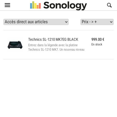

Technics
SL-1210 MK7EG BLACK
999.00
€
En stock
Entrez dans la légende avec la platine
Technics SL-1210 MK7. Un nouveau niveau
de précision et de performance avec la
Technics SL-1210 MK7, leader dans la
technologie des plateaux tournants depuis
1972 et n'a cessé d'innover depuis lors.
Doté d'un moteur entraînement direct, la
SL-1210 MK7 offre la précision de rotation
et le couple élevé d'un moteur à
entraînement direct traditionnel. Elle vient
compléter la série emblématique Technics
SL-1200, avec une une version plus
abordable tout en con...