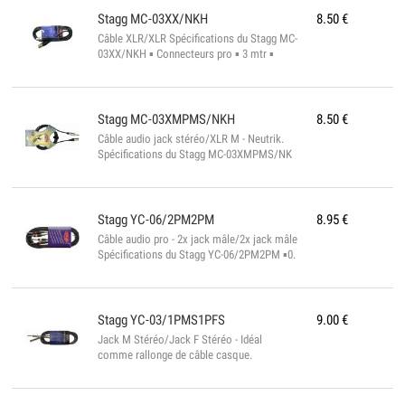
Stagg
MC-03XX/NKH
8.50
€
Câble XLR/XLR Spécifications du Stagg MC-
03XX/NKH ▪ Connecteurs pro ▪ 3 mtr ▪
diam. 6 mm ▪ Conforme à la norme ROHS...
Stagg
MC-03XMPMS/NKH
8.50
€
Câble audio jack stéréo/XLR M - Neutrik.
Spécifications du Stagg MC-03XMPMS/NK
▪ Connecteurs de type professionnel ▪
Longueur : 3 m ▪ Diamètre : 6 mm ▪
Conforme à la norme ROHS...
Stagg
YC-06/2PM2PM
8.95
€
Câble audio pro - 2x jack mâle/2x jack mâle
Spécifications du Stagg YC-06/2PM2PM ▪0.
6 mtr ▪ diam. 6 mm ▪ Conforme à la norme
ROHS...
Stagg
YC-03/1PMS1PFS
9.00
€
Jack M Stéréo/Jack F Stéréo - Idéal
comme rallonge de câble casque.
Spécifications du Stagg YC-03/1PMS1PFS ▪
Connecteurs solides ▪ 1 mtr ▪ Conforme à
la norme ROHS...