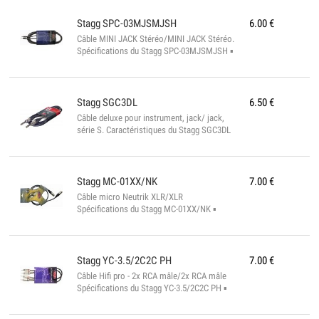
Stagg
SPC-03MJSMJSH
6.00
€
Câble MINI JACK Stéréo/MINI JACK Stéréo.
Spécifications du Stagg SPC-03MJSMJSH ▪
Conforme à la norme rohs ▪ Longueur : 3 m
▪ Couleur : noir ▪ Diamètre : 6 mm...
Stagg
SGC3DL
6.50
€
Câble deluxe pour instrument, jack/ jack,
série S. Caractéristiques du Stagg SGC3DL
▪ Conforme à la norme ROHS ▪ Longueur :
3 m ▪ Diamètre : 6.35 mm ▪ Couleur : noir...
Stagg
MC-01XX/NK
7.00
€
Câble micro Neutrik XLR/XLR
Spécifications du Stagg MC-01XX/NK ▪
Connecteurs pro ▪ 1 mtr ▪ diam. 6 mm ▪
Conforme à la norme ROHS...
Stagg
YC-3.5/2C2C PH
7.00
€
Câble Hifi pro - 2x RCA mâle/2x RCA mâle
Spécifications du Stagg YC-3.5/2C2C PH ▪
Connecteurs pro ▪ 3,5 mtr ▪ diam. 6 mm ▪
Conforme à la norme ROHS...