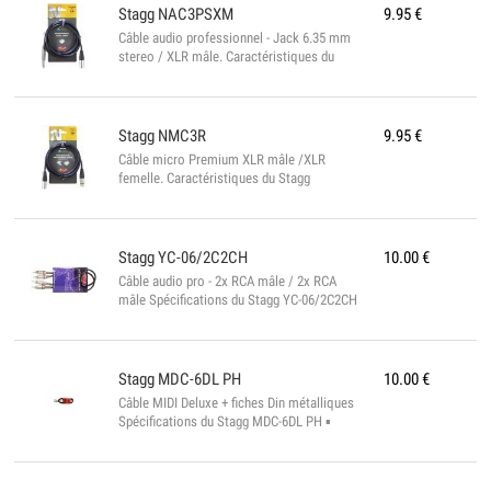
Stagg
NAC3PSXM
9.95
€
Câble audio professionnel - Jack 6.35 mm
stereo / XLR mâle. Caractéristiques du
Stagg NAC3PSXM ▪ Connecteurs Ningbo-
Neutrik ▪ Norme ROHS ▪ Longueur : 6 m ▪
Couleur : noir ▪ Diamètre : 6 mm...
Stagg
NMC3R
9.95
€
Câble micro Premium XLR mâle /XLR
femelle. Caractéristiques du Stagg
NMC3XX ▪ Connecteurs Ningbo-Neutrik ▪
Longueur : 3 m ▪ Couleur : noir ▪ Conforme
à la norme ROHS...
Stagg
YC-06/2C2CH
10.00
€
Câble audio pro - 2x RCA mâle / 2x RCA
mâle Spécifications du Stagg YC-06/2C2CH
▪ 6 mtr ▪ diam. 6 mm ▪ Conforme à la
norme ROHS...
Stagg
MDC-6DL PH
10.00
€
Câble MIDI Deluxe + fiches Din métalliques
Spécifications du Stagg MDC-6DL PH ▪
Connecteurs MIDI metal ▪ 6 mtr ▪
Conforme à la norme ROHS...