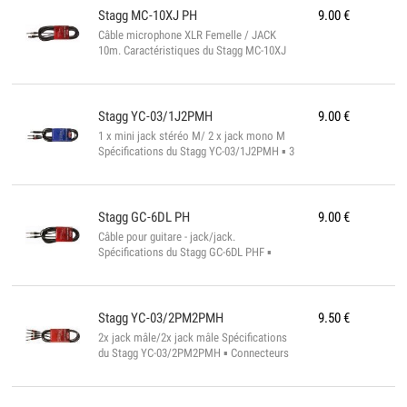
Stagg
MC-10XJ PH
9.00
€
Câble microphone XLR Femelle / JACK
10m. Caractéristiques du Stagg MC-10XJ
PH ▪ Diamètre : 6mm ▪ Longueur : 10 m ▪
Couleur : noir ▪ conforme à la norme
ROHS...
Stagg
YC-03/1J2PMH
9.00
€
1 x mini jack stéréo M/ 2 x jack mono M
Spécifications du Stagg YC-03/1J2PMH ▪ 3
mtr ▪ Conforme à la norme ROHS...
Stagg
GC-6DL PH
9.00
€
Câble pour guitare - jack/jack.
Spécifications du Stagg GC-6DL PHF ▪
Connecteurs pro ▪ Longueur : 6 m ▪
Diamètre : 6.35 mm ▪ Conforme à la norme
ROHS...
Stagg
YC-03/2PM2PMH
9.50
€
2x jack mâle/2x jack mâle Spécifications
du Stagg YC-03/2PM2PMH ▪ Connecteurs
pro ▪ 3 mtr ▪ diam. 6 mm ▪ Conforme à la
norme ROHS...