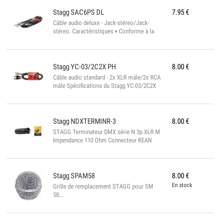
Stagg
SAC6PS DL
7.95
€
Câble audio deluxe - Jack-stéreo/Jack-
stéreo. Caractéristiques ▪ Conforme à la
norme ROHS ▪ Longueur : 6 m ▪ Couleur :
Noir...
Stagg
YC-03/2C2X PH
8.00
€
Câble audio standard - 2x XLR mâle/2x RCA
mâle Spécifications du Stagg YC-03/2C2X
PH ▪ Connecteurs pro ▪ 3 mtr ▪ diam. 6 mm
▪ Conforme à la norme ROHS...
Stagg
NDXTERMINR-3
8.00
€
STAGG Terminateur DMX série N 3p XLR M
Impendance 110 Ohm Connecteur REAN
noir Conforme ROHS Couleur: noir...
Stagg
SPAM58
8.00
€
En stock
Grille de remplacement STAGG pour SM
58...