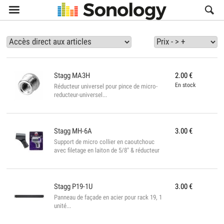

Stagg
MA3H
2.00
€
En stock
Réducteur universel pour pince de micro-
reducteur-universel...
Stagg
MH-6A
3.00
€
Support de micro collier en caoutchouc
avec filetage en laiton de 5/8" & réducteur
universel 5/8"(ext):3/8"(int). Spécifications
du Stagg MH-6A ▪ Couleur : noir ▪ Convient
à la plupart des micros standards ▪
Conforme à la norme rohs ▪ Diamètre : 23 à
Stagg
P19-1U
3.00
€
29 mm...
Panneau de façade en acier pour rack 19, 1
unité...