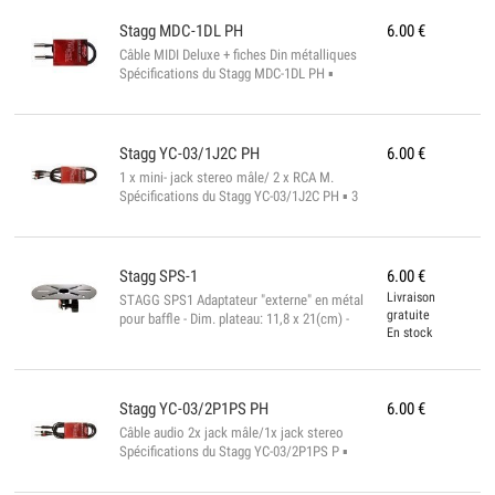
Stagg
MDC-1DL PH
6.00
€
Câble MIDI Deluxe + fiches Din métalliques
Spécifications du Stagg MDC-1DL PH ▪
Connecteurs MIDI metal ▪ 1 mtr ▪
Conforme à la norme ROHS...
Stagg
YC-03/1J2C PH
6.00
€
1 x mini- jack stereo mâle/ 2 x RCA M.
Spécifications du Stagg YC-03/1J2C PH ▪ 3
mtr ▪ Conforme à la norme ROHS...
Stagg
SPS-1
6.00
€
Livraison
STAGG SPS1 Adaptateur "externe" en métal
gratuite
pour baffle - Dim. plateau: 11,8 x 21(cm) -
En stock
Convient à tout support avec tube de 35
mm de diam - Accessoire pour enceinte -
Couleur: Noi...
Stagg
YC-03/2P1PS PH
6.00
€
Câble audio 2x jack mâle/1x jack stereo
Spécifications du Stagg YC-03/2P1PS P ▪
Connecteurs pro ▪ 3 mtr ▪ diam. 6 mm ▪
Conforme à la norme ROHS...