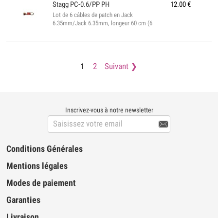
Stagg
PC-0.6/PP PH
12.00
€
Lot de 6 câbles de patch en Jack
6.35mm/Jack 6.35mm, longeur 60 cm (6
couleurs) Spécifications du Stagg PC-
0.6/PP PH ▪ Câbles couleur ▪ 60 cm ▪
Conforme à la norme ROH...
1
2
Suivant
Inscrivez-vous à notre newsletter

Conditions Générales
Mentions légales
Modes de paiement
Garanties
Livraison