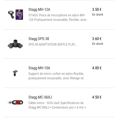
Stagg
MH-12A
3.50
€
En stock
STAGG Pince de microphone en nylon MH-
12A Pratiquement incassable, flexible, avec
filetage en laiton de montage de 5/8 "et
adaptateur de filetage de 5/8" (extérieur) à
3/8 "(intérieur) Couleur: noir Convient aux
microphones droits et coniques Gamme de
Stagg
SPS-38
3.60
€
diamètre: 32 à 42 mm / 1 1/4 à 1,65 p...
En stock
SPS-38 ADAPTATEUR BAFFLE PLAT...
Stagg
MH-10A
4.00
€
Support de micro collier en nylon flexible,
pratiquement incassable, avec filetage en
laiton de 5/8" & réducteur universel 5/8"
(ext):3/8"(int) Spécifications du Stagg MH-
10A Couleur : noir Convient aux micros
cylindriques, standards, oblongs, retro....
Stagg
MC-06XJ
4.50
€
Conforme à la norme rohs Diamètre : 22 à
Câble micro - XLR/Jack Spécifications du
32 mm...
Stagg MC-06XJ ▪ Connecteurs pro ▪ 6 mtr ▪
Conforme à la norme ROHS...