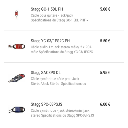
Stagg
GC-1.5DL PH
5.00
€
Câble pour guitare - jack/jack
Spécifications du Stagg GC-1.5DL PHF ▪
Connecteurs pro ▪ 1,5 mtr ▪ diam. 6 mm ▪
Conforme à la norme ROHS...
Stagg
YC-03/1PS2C PH
5.50
€
Câble audio 1 x jack stereo mâle/ 2 x RCA
mâle Spécifications du Stagg YC-03/1PS2C
PH ▪ Connecteurs pro ▪ 3 mtr ▪ Conforme à
la norme ROHS...
Stagg
SAC3PS DL
5.95
€
Câble symétrique série pro - Jack
Stéréo/Jack Stéréo. Spécifications du
Stagg SAC3PS DL ▪ Connecteurs pro ▪
Longueur : 3 mtr ▪ Diamètre : 6.35 mm ▪
Conforme à la norme ROHS...
Stagg
SPC-03PSJS
6.00
€
Câble symétrique - jack stéréo/mini jack
stéréo Spécifications du Stagg SPC-03PSJS
▪ 3 mtr ▪ Conforme à la norme ROHS...