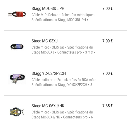
Stagg
MDC-3DL PH
7.00
€
Câble MIDI Deluxe + fiches Din métalliques
Spécifications du Stagg MDC-3DL PH ▪
Connecteurs MIDI metal ▪ 3 mtr ▪
Conforme à la norme ROHS...
Stagg
MC-03XJ
7.00
€
Câble micro - XLR/Jack Spécifications du
Stagg MC-03XJ ▪ Connecteurs pro ▪ 3 mtr ▪
Conforme à la norme ROHS...
Stagg
YC-03/2P2CH
7.00
€
Câble audio pro - 2x jack mâle/2x RCA mâle
Spécifications du Stagg YC-03/2P2CH ▪ 3
mtr ▪ Conforme à la norme ROHS...
Stagg
MC-06XJ/NK
7.85
€
Câble micro - XLR/Jack Spécifications du
Stagg MC-06XJ/NK ▪ Connecteurs pro ▪ 6
mtr ▪ Conforme à la norme ROHS...