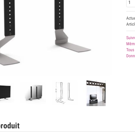
Actu
Artic
Suivr
Même
Tous 
Donn
roduit