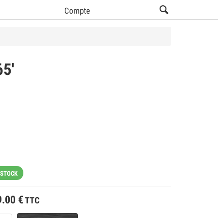
Compte
65'
 STOCK
9.00
€
TTC