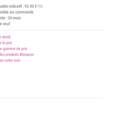
public indicatif :
92.00
€
TTC
onible sur commande
tie : 24 mois
le neuf
e stock
e le prix
 gamme de prix
 les produits Monacor
ez votre avis