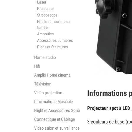
Laser
Projecteur
Stroboscope
Effets et machines a
fumée
Ampoules
Accessoires Lumieres
Pieds et Structures
Home studio
Hifi
Amplis Home cinema
Télévision
Informations p
Vidéo projection
Informatique Musicale
Projecteur spot à LED
Flight et Accessoires Sono
Connectique et Câblage
3 couleurs de base (rou
Video salon et surveillance