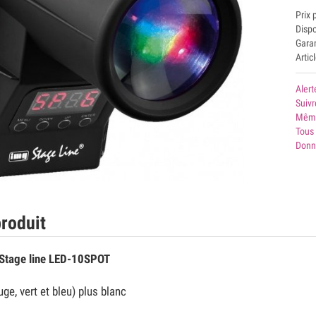
Prix 
Disp
Garan
Artic
Alert
Suivr
Même
Tous
Donn
roduit
 Stage line LED-10SPOT
ge, vert et bleu) plus blanc