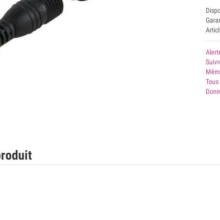
Disp
Garan
Artic
Alert
Suivr
Même
Tous 
Donn
roduit