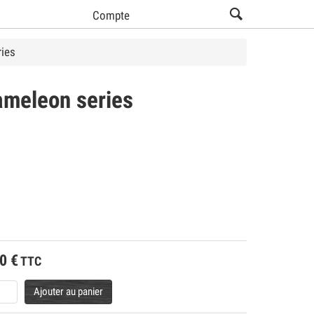
Compte
ries
ameleon series
00
€
TTC
Ajouter au panier