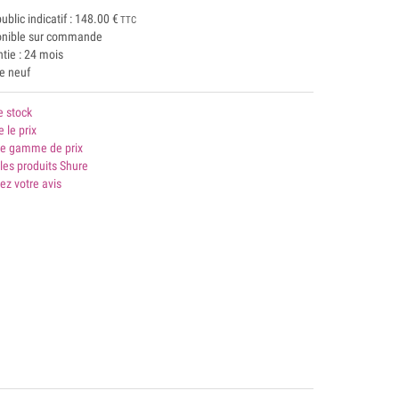
public indicatif :
148.00
€
TTC
onible sur commande
tie : 24 mois
le neuf
e stock
e le prix
 gamme de prix
les produits Shure
ez votre avis