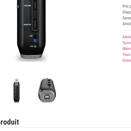
Prix 
Disp
Garan
Artic
Alert
Suivr
Même
Tous 
Donn
roduit