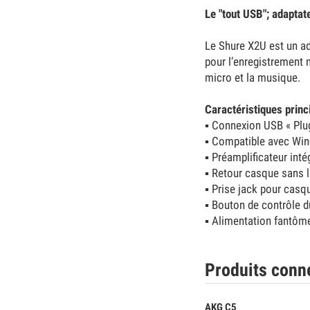
Le "tout USB"; adaptat
Le Shure X2U est un ad
pour l’enregistrement m
micro et la musique.
Caractéristiques princ
▪
Connexion USB « Plug
▪
Compatible avec Wind
▪
Préamplificateur inté
▪
Retour casque sans la
▪
Prise jack pour casq
▪
Bouton de contrôle d
▪
Alimentation fantôme
Produits conn
AKG C5