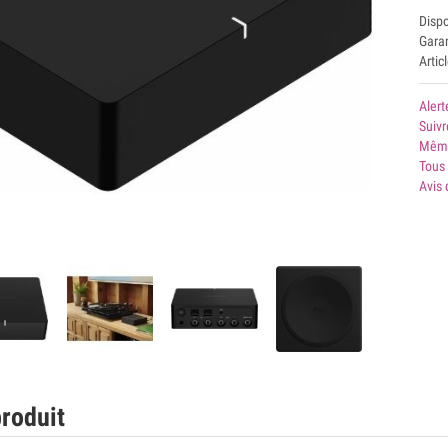
Disp
Garan
Artic
Alert
Suivr
Même
Tous 
Avis 
roduit