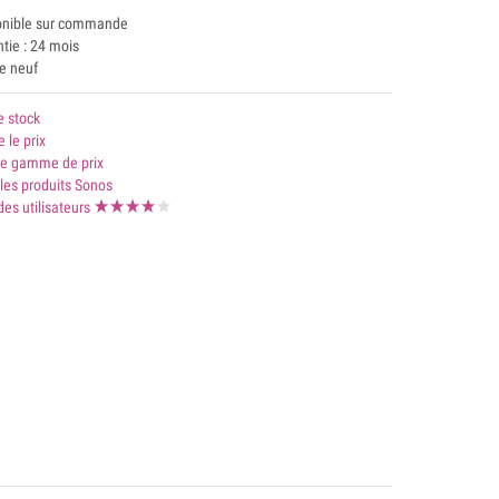
onible sur commande
tie : 24 mois
le neuf
e stock
e le prix
 gamme de prix
les produits Sonos
des utilisateurs




