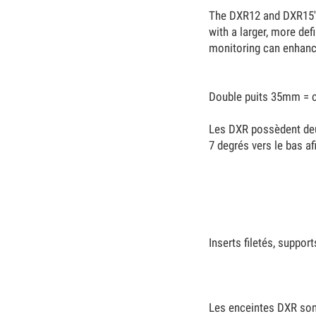
The DXR12 and DXR15's
with a larger, more de
monitoring can enhanc
Double puits 35mm = c
Les DXR possèdent deux
7 degrés vers le bas a
Inserts filetés, support
Les enceintes DXR sont 