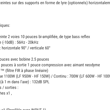
enceintes sur des supports en forme de lyre (optionnels) horizontale
iques:
einte 2 voies 10 pouces bi-amplifiée, de type bass reflex
 (-10dB) : 56Hz - 20kHz
 horizontale 90° / verticale 60°
 pouces avec bobine 2.5 pouces
5 pouces à sortie 1 pouce compression avec aimant neodyme
g ™ (filtre FIR à phase linéaire)
ue 1100W (LF 950W - HF 150W) / Continu : 700W (LF 600W - HF 100
(à 1 m dans l'axe) : 132dB SPL
 / sorties :
hes x1 ,