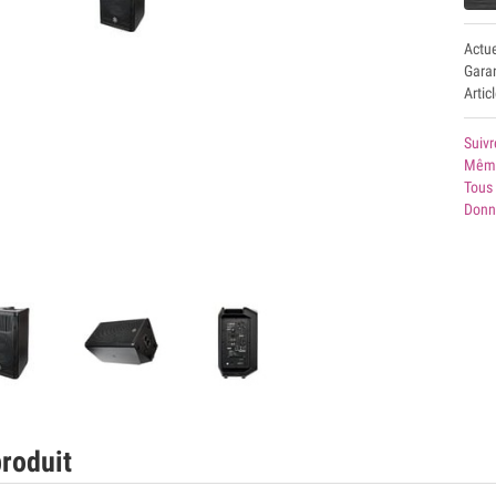
Actu
Garan
Artic
Suivr
Même
Tous
Donn
roduit