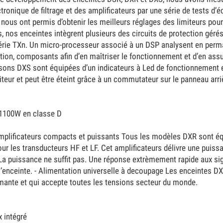
ctronique de filtrage et des amplificateurs par une série de tests d’
s nous ont permis d’obtenir les meilleurs réglages des limiteurs po
s, nos enceintes intègrent plusieurs des circuits de protection géré
érie TXn. Un micro-processeur associé à un DSP analysent en perman
ation, composants afin d’en maîtriser le fonctionnement et d’en as
sons DXS sont équipées d’un indicateurs à Led de fonctionnement e
teur et peut être éteint grâce à un commutateur sur le panneau arri
 1100W en classe D
plificateurs compacts et puissants Tous les modèles DXR sont éq
r les transducteurs HF et LF. Cet amplificateurs délivre une puissa
a puissance ne suffit pas. Une réponse extrèmement rapide aux sign
 l’enceinte. - Alimentation universelle à decoupage Les enceintes DX
mante et qui accepte toutes les tensions secteur du monde.
 intégré