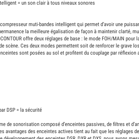
elligent = un son clair à tous niveaux sonores
ompresseur muti-bandes intelligent qui permet d’avoir une puissa
 permanence la meilleure égalisation de façon à maintenir clarté, m
 D-CONTOUR offre deux réglages de base : le mode FOH/MAIN pour l
rs de scène. Ces deux modes permettent soit de renforcer le grave l
enceintes sont posées au sol et profitent du couplage par réflexion
par DSP = la sécurité
me de sonorisation composé d’enceintes passives, de filtres et d’am
s avantages des enceintes actives tient au fait que les réglages de 
 le développement des enceintes DSR, DXR et DXS, nous avons mesur