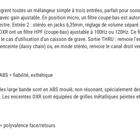
grent toutes un mélangeur simple à trois entrées, parfait pour sono
 avec gain ajustable. En position micro, un filtre coupe-bas est au
ctre. Entrée 2 : stéréo en jacks 6,35mm, réglage de volume séparé.
s DXR ont un filtre HPF (coupe-bas) ajustable à 100Hz ou 120Hz. Ce f
e cas d’utilisation d’un caisson de grave. Sortie THRU : renvoie l’e
enceinte (daisy chain) ou, en mode stéréo, renvoie le canal droit ve
BS = fiabilité, esthétique
es large bande sont en ABS moulé, non résonant, spécialement dessi
. Les enceintes DXR sont équipées de grilles métalliques peintes 
= polyvalence face/retours