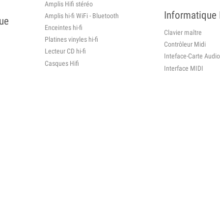
Amplis Hifi stéréo
Informatique
Amplis hi-fi WiFi - Bluetooth
que
Enceintes hi-fi
Clavier maître
Platines vinyles hi-fi
Contrôleur Midi
Lecteur CD hi-fi
Inteface-Carte Audio
Casques Hifi
Interface MIDI