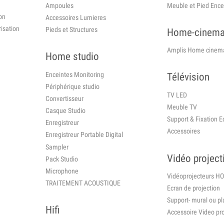
Ampoules
Meuble et Pied Encei
on
Accessoires Lumieres
isation
Pieds et Structures
Home-cinem
Amplis Home cinem
Home studio
Enceintes Monitoring
Télévision
Périphérique studio
TV LED
Convertisseur
Meuble TV
Casque Studio
Support & Fixation E
Enregistreur
Accessoires
Enregistreur Portable Digital
Sampler
Vidéo project
Pack Studio
Microphone
Vidéoprojecteurs H
TRAITEMENT ACOUSTIQUE
Ecran de projection
Support- mural ou p
Hifi
Accessoire Video pro