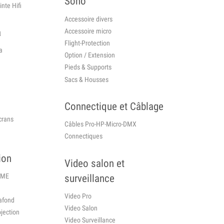
Sono
nte Hifi
Accessoire divers
a
Accessoire micro
Flight-Protection
a
Option / Extension
Pieds & Supports
Sacs & Housses
Connectique et Câblage
crans
Câbles Pro-HP-Micro-DMX
Connectiques
ion
Video salon et
OME
surveillance
Video Pro
lafond
Video Salon
jection
Video Surveillance