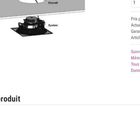
Prix 
Actu
Garan
Artic
Suivr
Même
Tous 
Donn
roduit