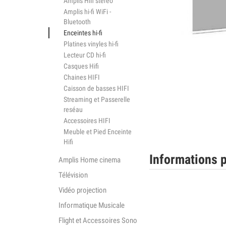
Amplis Hifi stéréo
Amplis hi-fi WiFi -
Bluetooth
Enceintes hi-fi
Platines vinyles hi-fi
Lecteur CD hi-fi
Casques Hifi
Chaines HIFI
Caisson de basses HIFI
Streaming et Passerelle
reséau
Accessoires HIFI
Meuble et Pied Enceinte
Hifi
Informations p
Amplis Home cinema
Télévision
Vidéo projection
Informatique Musicale
Flight et Accessoires Sono