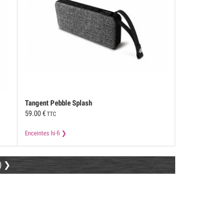
Tangent
Pebble Splash
59.00
€
TTC
Enceintes hi-fi
)