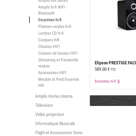
Amplis Hifi stéréo
Amplis hi-fi WiFi -
Bluetooth
Enceintes hi-fi
Platines vinyles hi-fi
Lecteur CD hi-fi
Casques Hifi
Chaines HIFI
Caisson de basses HIFI
Streaming et Passerelle
Elipson
PRESTIGE FACE
reséau
589.00
€
)
TTC
Accessoires HIFI
Meuble et Pied Enceinte
Enceintes hi-fi
Hifi
Amplis Home cinema
Télévision
Vidéo projection
Informatique Musicale
Flight et Accessoires Sono