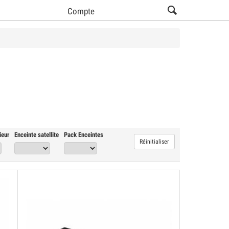
Compte
Voir tous les produits Enceintes hi-fi (59)
ieur
Enceinte satellite
Pack Enceintes
Réinitialiser