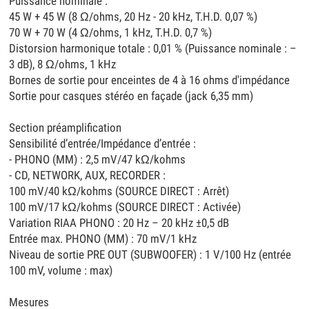
Puissance nominale :
45 W + 45 W (8 Ω/ohms, 20 Hz - 20 kHz, T.H.D. 0,07 %)
70 W + 70 W (4 Ω/ohms, 1 kHz, T.H.D. 0,7 %)
Distorsion harmonique totale : 0,01 % (Puissance nominale : –
3 dB), 8 Ω/ohms, 1 kHz
Bornes de sortie pour enceintes de 4 à 16 ohms d'impédance
Sortie pour casques stéréo en façade (jack 6,35 mm)
Section préamplification
Sensibilité d’entrée/Impédance d’entrée :
- PHONO (MM) : 2,5 mV/47 kΩ/kohms
- CD, NETWORK, AUX, RECORDER :
100 mV/40 kΩ/kohms (SOURCE DIRECT : Arrêt)
100 mV/17 kΩ/kohms (SOURCE DIRECT : Activée)
Variation RIAA PHONO : 20 Hz – 20 kHz ±0,5 dB
Entrée max. PHONO (MM) : 70 mV/1 kHz
Niveau de sortie PRE OUT (SUBWOOFER) : 1 V/100 Hz (entrée
100 mV, volume : max)
Mesures