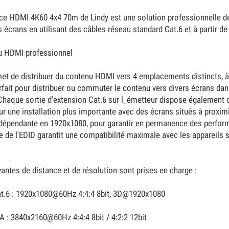
ce HDMI 4K60 4x4 70m de Lindy est une solution professionnelle de
 écrans en utilisant des câbles réseau standard Cat.6 et à partir d
nu HDMI professionnel
et de distribuer du contenu HDMI vers 4 emplacements distincts, à 
arfait pour distribuer ou commuter le contenu vers divers écrans da
Chaque sortie d'extension Cat.6 sur l_émetteur dispose également d
r une installation plus importante avec des écrans situés à proxi
indépendante en 1920x1080, pour garantir en permanence des perfor
e de l'EDID garantit une compatibilité maximale avec les appareils 
ntes de distance et de résolution sont prises en charge :
at.6 : 1920x1080@60Hz 4:4:4 8bit, 3D@1920x1080
A : 3840x2160@60Hz 4:4:4 8bit / 4:2:2 12bit