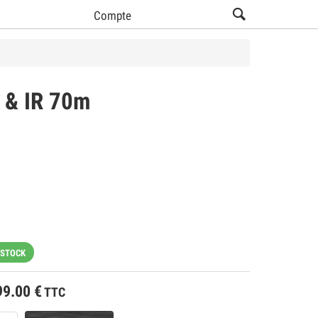
Compte
 & IR 70m
 STOCK
99.00
€
TTC