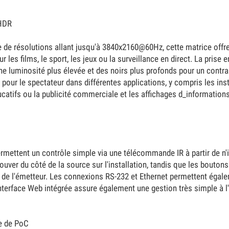
 HDR
e de résolutions allant jusqu'à 3840x2160@60Hz, cette matrice offre
r les films, le sport, les jeux ou la surveillance en direct. La pri
ne luminosité plus élevée et des noirs plus profonds pour un contr
 pour le spectateur dans différentes applications, y compris les ins
catifs ou la publicité commerciale et les affichages d_informations
ermettent un contrôle simple via une télécommande IR à partir de n
rouver du côté de la source sur l'installation, tandis que les bouton
é de l'émetteur. Les connexions RS-232 et Ethernet permettent égal
nterface Web intégrée assure également une gestion très simple à l
ée de PoC