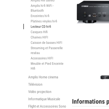
Amplis Hifi stéréo
Amplis hi-fi WiFi -
Bluetooth
Enceintes hi-fi
Platines vinyles hi-fi
Lecteur CD hi-fi
Casques Hifi
Chaines HIFI
Caisson de basses HIFI
Streaming et Passerelle
reséau
Accessoires HIFI
Meuble et Pied Enceinte
Hifi
Amplis Home cinema
Télévision
Vidéo projection
Informatique Musicale
Informations p
Flight et Accessoires Sono