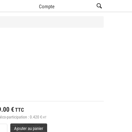
Compte
9.00
€
TTC
éco-participation :
0.420
€
HT
Ajouter au panier