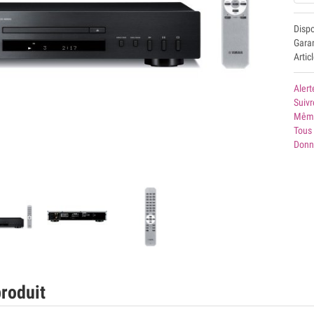
Disp
Garan
Artic
Alert
Suivr
Même
Tous
Donn
roduit