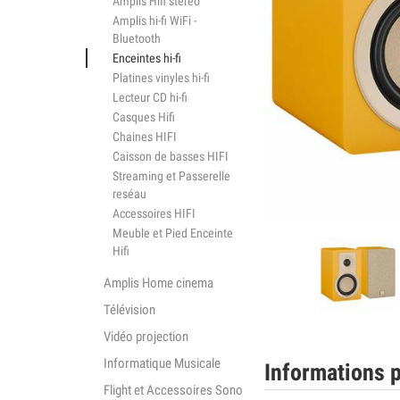
Amplis Hifi stéréo
Amplis hi-fi WiFi -
Bluetooth
Enceintes hi-fi
Platines vinyles hi-fi
Lecteur CD hi-fi
Casques Hifi
Chaines HIFI
Caisson de basses HIFI
Streaming et Passerelle
reséau
Accessoires HIFI
Meuble et Pied Enceinte
Hifi
Amplis Home cinema
Télévision
Vidéo projection
Informatique Musicale
Informations p
Flight et Accessoires Sono