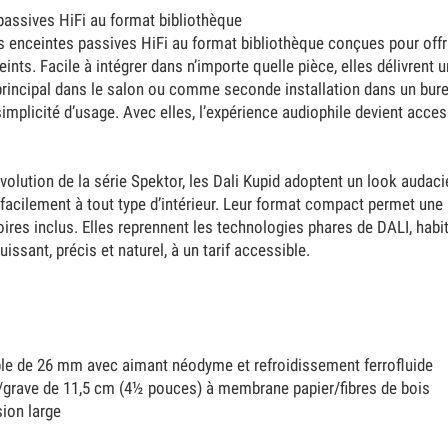
 passives HiFi au format bibliothèque
s enceintes passives HiFi au format bibliothèque conçues pour off
ints. Facile à intégrer dans n’importe quelle pièce, elles délivrent u
incipal dans le salon ou comme seconde installation dans un bure
implicité d’usage. Avec elles, l’expérience audiophile devient acces
ution de la série Spektor, les Dali Kupid adoptent un look audacieu
 facilement à tout type d’intérieur. Leur format compact permet une
ires inclus. Elles reprennent les technologies phares de DALI, ha
issant, précis et naturel, à un tarif accessible.
le de 26 mm avec aimant néodyme et refroidissement ferrofluide
/grave de 11,5 cm (4½ pouces) à membrane papier/fibres de bois
ion large