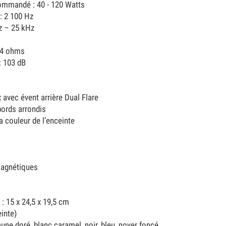
ommandé : 40 - 120 Watts
: 2 100 Hz
z – 25 kHz
 4 ohms
 103 dB
 avec évent arrière Dual Flare
bords arrondis
 couleur de l’enceinte
magnétiques
: 15 x 24,5 x 19,5 cm
einte)
aune doré, blanc caramel, noir, bleu, noyer foncé