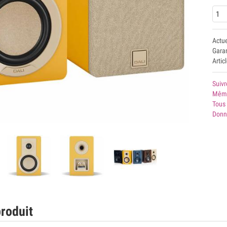
Actu
Garan
Artic
Suivr
Même
Tous 
Donn
roduit