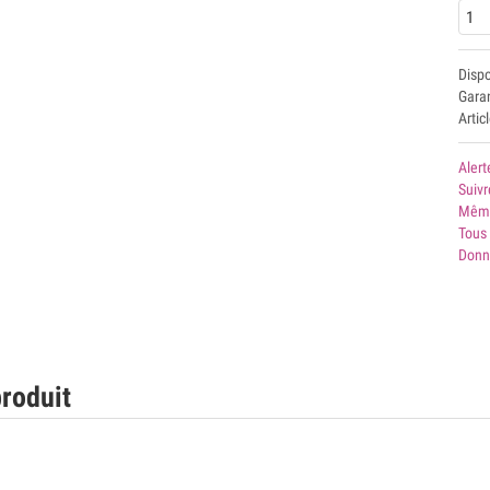
Disp
Garan
Artic
Alert
Suivr
Même
Tous 
Donn
roduit