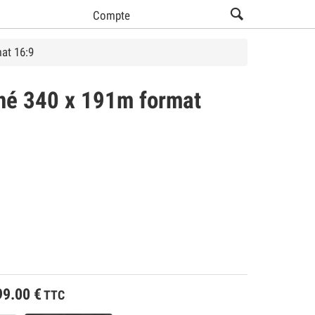
Compte
at 16:9
nné 340 x 191m format
99.00
€
TTC