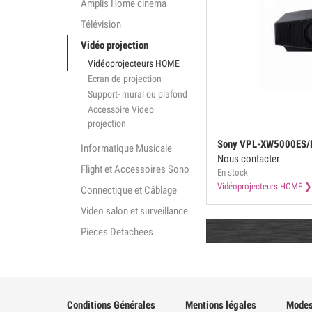
Amplis Home cinema
Télévision
Vidéo projection
Vidéoprojecteurs HOME
Ecran de projection
Support- mural ou plafond
Accessoire Video
projection
Sony
VPL-XW5000ES/B
Informatique Musicale
Nous contacter
Flight et Accessoires Sono
En stock
Vidéoprojecteurs HOME
Connectique et Câblage
Video salon et surveillance
Pieces Detachees
Conditions Générales
Mentions légales
Modes