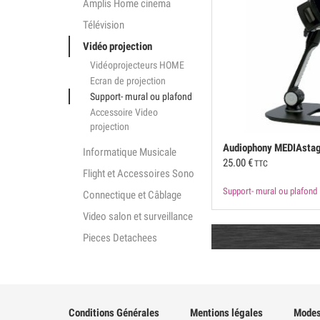
Amplis Home cinema
Télévision
Vidéo projection
Vidéoprojecteurs HOME
Ecran de projection
Support- mural ou plafond
Accessoire Video
projection
Audiophony
MEDIAsta
Informatique Musicale
25.00
€
TTC
Flight et Accessoires Sono
Support- mural ou plafond
Connectique et Câblage
Video salon et surveillance
Pieces Detachees
Conditions Générales
Mentions légales
Modes