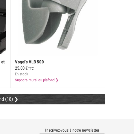
 et
Vogel's
VLB 500
25.00
€
TTC
En stock
Support- mural ou plafond
nd (18)
Inscrivez-vous à notre newsletter