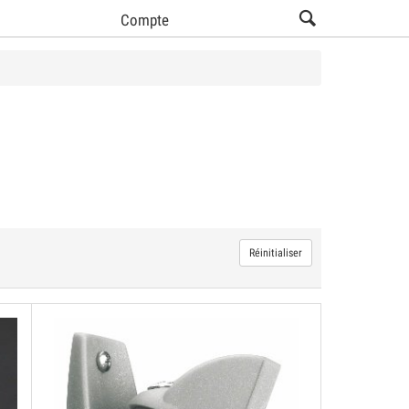
Compte
ir tous les produits Support- mural ou plafond (18)
Réinitialiser