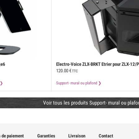
ge6
Electro-Voice
ZLX-BRKT Etrier pour ZLX-12/P
120.00
€
ZLX-15/P
TTC
Support- mural ou plafond
Voir tous les produits Support- mural ou plafo
 de paiement
Garanties
Livraison
Contact