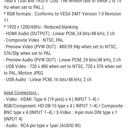
1600 x 1200 and 1920 x 1200. The refresh rate of these 2 is 75
Hz when set to PAL.)
* RGB formats : Conforms to VESA DMT Version 1.0 Revision
11.
* 1920 x 1200/60Hz : Reduced blanking
- HDMI Audio (OUTPUT) : Linear PCM, 24 bits/48 kHz, 2 ch
- Composite Video : NTSC, PAL
- Preview Video (PVW OUT) : 480/59.94p when set to NTSC,
576/50p when set to PAL
- Preview Audio (PVW OUT) : Linear PCM, 24 bits/48 kHz, 2 ch
- USB Video : 720 x 480 when set to NTSC, 720 x 576 when set
to PAL, Motion JPEG
- USB Audio : Linear PCM, 16 bits/48 kHz, 2 ch
Input Connectors :
- Video : HDMI: Type A (19 pins) x 4 ( INPUT 1--4) /
RGB/Component: HD DB-15 type x 4 ( INPUT 1--4) / Composite:
BNC type x 4 (INPUT 1--4) / S-Video : 4-pin mini DIN type x 1
(INPUT 4)
- Audio : RCA-pin type x 1pair (AUDIO IN)