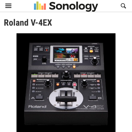

Roland
V-4EX