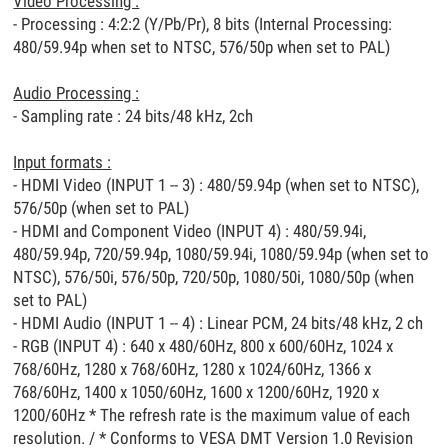
Video Processing :
- Processing : 4:2:2 (Y/Pb/Pr), 8 bits (Internal Processing:
480/59.94p when set to NTSC, 576/50p when set to PAL)
Audio Processing :
- Sampling rate : 24 bits/48 kHz, 2ch
Input formats :
- HDMI Video (INPUT 1 -- 3) : 480/59.94p (when set to NTSC),
576/50p (when set to PAL)
- HDMI and Component Video (INPUT 4) : 480/59.94i,
480/59.94p, 720/59.94p, 1080/59.94i, 1080/59.94p (when set to
NTSC), 576/50i, 576/50p, 720/50p, 1080/50i, 1080/50p (when
set to PAL)
- HDMI Audio (INPUT 1 -- 4) : Linear PCM, 24 bits/48 kHz, 2 ch
- RGB (INPUT 4) : 640 x 480/60Hz, 800 x 600/60Hz, 1024 x
768/60Hz, 1280 x 768/60Hz, 1280 x 1024/60Hz, 1366 x
768/60Hz, 1400 x 1050/60Hz, 1600 x 1200/60Hz, 1920 x
1200/60Hz
* The refresh rate is the maximum value of each
resolution. / * Conforms to VESA DMT Version 1.0 Revision