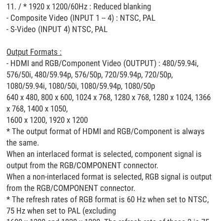
11. / * 1920 x 1200/60Hz : Reduced blanking
- Composite Video (INPUT 1 -- 4) : NTSC, PAL
- S-Video (INPUT 4) NTSC, PAL
Output Formats :
- HDMI and RGB/Component Video (OUTPUT) : 480/59.94i,
576/50i, 480/59.94p, 576/50p, 720/59.94p, 720/50p,
1080/59.94i, 1080/50i, 1080/59.94p, 1080/50p
640 x 480, 800 x 600, 1024 x 768, 1280 x 768, 1280 x 1024, 1366
x 768, 1400 x 1050,
1600 x 1200, 1920 x 1200
* The output format of HDMI and RGB/Component is always
the same.
When an interlaced format is selected, component signal is
output from the RGB/COMPONENT connector.
When a non-interlaced format is selected, RGB signal is output
from the RGB/COMPONENT connector.
* The refresh rates of RGB format is 60 Hz when set to NTSC,
75 Hz when set to PAL (excluding